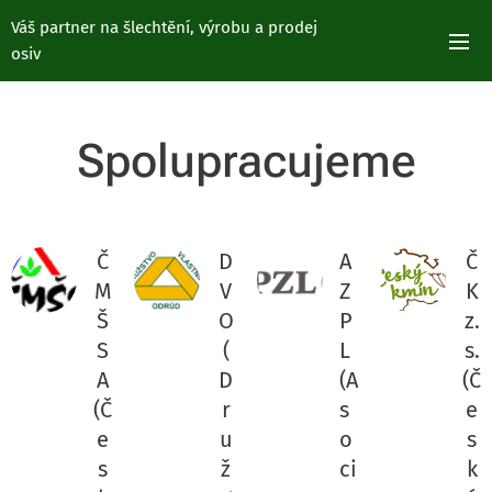
Váš partner na šlechtění, výrobu a prodej
osiv
Spolupracujeme
Č
D
A
Č
M
V
Z
K
Š
O
P
z.
S
(
L
s.
A
D
(A
(Č
(Č
r
s
e
e
u
o
s
s
ž
ci
k