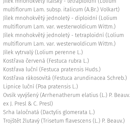
Jílek mnohokvětý italský - tetraploidní (Lolium
multiflorum Lam. subsp. italicum (A.Br.) Volkart)
Jílek mnohokvětý jednoletý - diploidní (Lolium
multiflorum Lam. var. westerwoldicum Wittm.)
Jílek mnohokvětý jednoletý - tetraploidní (Lolium
multiflorum Lam. var. westerwoldicum Wittm.)
Jílek vytrvalý (Lolium perenne L.)
Kostřava červená (Festuca rubra L.)
Kostřava luční (Festuca pratensis Huds.)
Kostřava rákosovitá (Festuca arundinacea Schreb.)
Lipnice luční (Poa pratensis L.)
Ovsík vyvýšený (Arrhenatherum elatius (L.) P. Beauv.
ex J. Presl & C. Presl)
Srha laločnatá (Dactylis glomerata L.)
Trojštět žlutavý (Trisetum flavescens (L.) P. Beauv.)