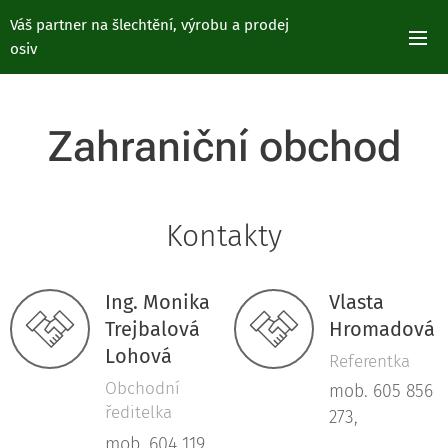
Váš partner na šlechtění, výrobu a prodej
osiv
Zahraniční obchod
Kontakty
Ing. Monika
Vlasta
Trejbalová
Hromadová
Lohová
Referentka
Obchodní
mob. 605 856
ředitelka
273,
mob. 604 119